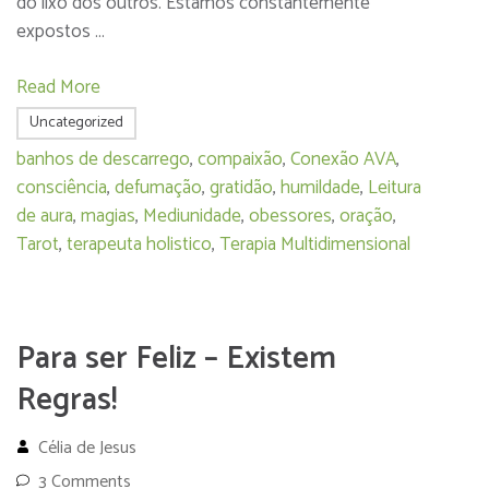
do lixo dos outros. Estamos constantemente
expostos …
Read More
Uncategorized
banhos de descarrego
,
compaixão
,
Conexão AVA
,
consciência
,
defumação
,
gratidão
,
humildade
,
Leitura
de aura
,
magias
,
Mediunidade
,
obessores
,
oração
,
Tarot
,
terapeuta holistico
,
Terapia Multidimensional
Para ser Feliz – Existem
Regras!
Célia de Jesus
3 Comments