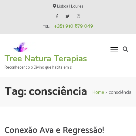
Skip
Lisboa | Loures
to
content
+351 910 879 049
(Press
TEL:
Enter)
Tree Natura Terapias
Reconhecendo o Divino que habita em si
Tag:
consciência
Home
>
consciência
Conexão Ava e Regressão!