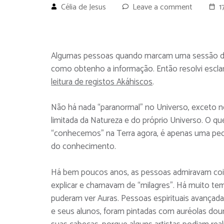
Célia de Jesus
Leave a comment
1
Algumas pessoas quando marcam uma sessão 
como obtenho a informação. Então resolvi escla
leitura de registos Akáhiscos
.
Não há nada “paranormal” no Universo, exceto
limitada da Natureza e do próprio Universo. O 
“conhecemos” na Terra agora, é apenas uma p
do conhecimento.
Há bem poucos anos, as pessoas admiravam co
explicar e chamavam de “milagres”. Há muito te
puderam ver Auras. Pessoas espirituais avançada
e seus alunos, foram pintadas com auréolas do