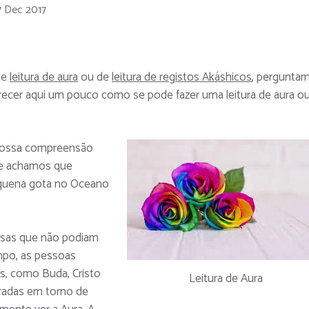
7 Dec 2017
de
leitura de aura
ou de
leitura de registos Akáshicos
, pergunta
recer aqui um pouco como se pode fazer uma leitura de aura o
 nossa compreensão
que achamos que
equena gota no Oceano
isas que não podiam
mpo, as pessoas
s, como Buda, Cristo
Leitura de Aura
uradas em torno de