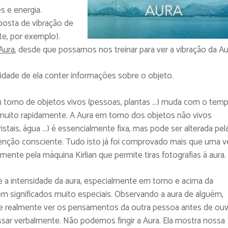
 e energia.
posta de vibração de
e, por exemplo).
 Aura
, desde que possamos nos treinar para ver a vibração da Au
idade de ela conter informações sobre o objeto.
 torno de objetos vivos (pessoas, plantas …) muda com o temp
muito rapidamente. A Aura em torno dos objetos não vivos
ristais, água …) é essencialmente fixa, mas pode ser alterada pel
enção consciente. Tudo isto já foi comprovado mais que uma v
mente pela máquina Kirlian que permite tiras fotografias á aura.
e a intensidade da aura, especialmente em torno e acima da
êm significados muito especiais. Observando a aura de alguém,
 realmente ver os pensamentos da outra pessoa antes de ouv
ssar verbalmente. Não podemos fingir a Aura. Ela mostra nossa