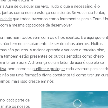
lmente ver a Aura. A
 a Aura de qualquer ser vivo. Tudo o que é necessário, é o
juntos como nosso esforço consciente. Se você não tentar,
unidade
que todos trazemos como ferramentas para a Terra. U
 com a mesma capacidade de desenvolver.
, mas nem todos vêm com os olhos abertos. E é aqui que ent
as não tem necessariamente de ser de olhos abertos. Muitos
mas são poucos. A maioria aprende a ver com o terceiro olho,
ra
também estão presentes os outros sentidos como cheiro,
ara ler uma aura. A diferença de um leitor de aura é que ele se
tiva
, bem como se
purificar e proteger
cada vez mais para acede
 a não ser uma formação divina constante tal como tirar um cur
damos, mais isso cresce em nós.
mo, cada parte de
tar, até os nossos