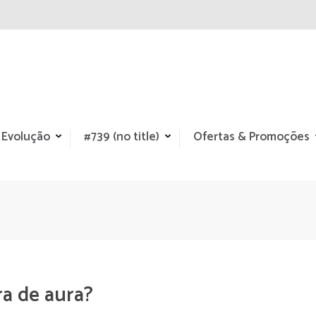
 Evolução
#739 (no title)
Ofertas & Promoções
ra de aura?