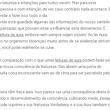
a natureza e intenções para todos verem. Mas para esta
 pessoa e com intenção de ver, caso contrário nada acontece. 
dar a fazer isso todo o dia.
 é onde está guardada algumas das informações do nosso caminh
passadas que possam estar a influenciar esta diretamente. É
leitura de aura
, embora nem sempre sejam visíveis. Ao ler Aura,
to no organismo (doenças) muito antes de se evidenciar sinto
, você pode realmente se curar.
a em comparação com o que umas
leituras de aura
podem fazer pe
 a nossa consciência da Natureza. Elas abrem uma porta de
ta coisa inconsciente vem ao de cima para ser percebido pel
rra têm fraca aura. Isso parece ser uma consequência direta d
indo o desenvolvimento da consciência, cultivando medo, inveja
ude suprime a sua Natureza Verdadeira, e a sua Aura também s