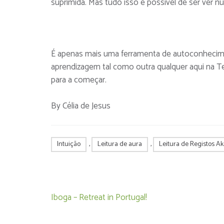
suprimida. Mas tudo isso é possível de ser ver nu
É apenas mais uma ferramenta de autoconhecime
aprendizagem tal como outra qualquer aqui na Te
para a começar.
By Célia de Jesus
Intuição
,
Leitura de aura
,
Leitura de Registos A
Post
Iboga – Retreat in Portugal!
navigation