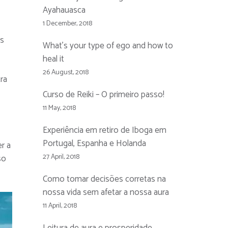
Ayahauasca
1 December, 2018
ns
What’s your type of ego and how to
heal it
26 August, 2018
ra
Curso de Reiki – O primeiro passo!
11 May, 2018
Experiência em retiro de Iboga em
Portugal, Espanha e Holanda
r a
27 April, 2018
so
Como tomar decisões corretas na
nossa vida sem afetar a nossa aura
11 April, 2018