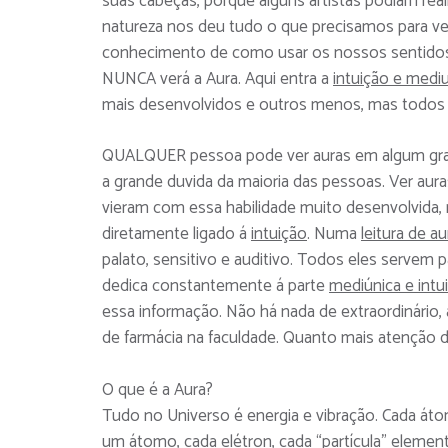
suas cabeças, porque alguns artistas podiam rea
natureza nos deu tudo o que precisamos para ver
conhecimento de como usar os nossos sentidos 
NUNCA verá a Aura. Aqui entra a
intuição e medi
mais desenvolvidos e outros menos, mas todos
QUALQUER pessoa pode ver auras em algum grau
a grande duvida da maioria das pessoas. Ver aur
vieram com essa habilidade muito desenvolvida, 
diretamente ligado á
intuição
. Numa
leitura de au
palato, sensitivo e auditivo. Todos eles servem p
dedica constantemente á parte
mediúnica e intui
essa informação. Não há nada de extraordinário,
de farmácia na faculdade. Quanto mais atenção 
O que é a Aura?
Tudo no Universo é energia e vibração. Cada áto
um átomo, cada elétron, cada “partícula” elemen