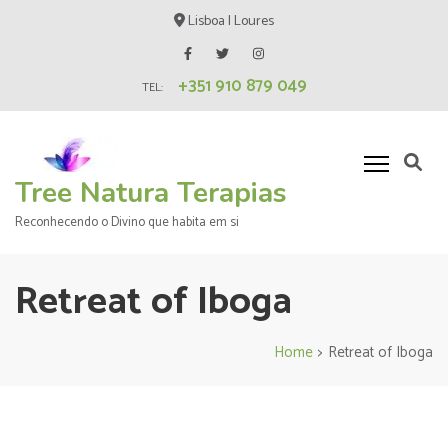
Skip
Lisboa | Loures
to
content
+351 910 879 049
(Press
TEL:
Enter)
Tree Natura Terapias
Reconhecendo o Divino que habita em si
Retreat of Iboga
Home
>
Retreat of Iboga