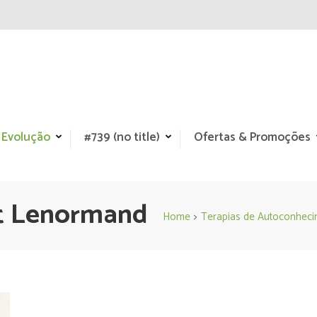
 Evolução
#739 (no title)
Ofertas & Promoções
it Lenormand
Home
>
Terapias de Autoconheci