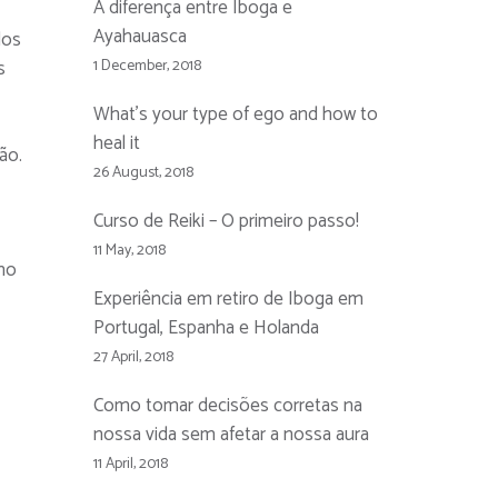
A diferença entre Iboga e
Ayahauasca
dos
s
1 December, 2018
What’s your type of ego and how to
heal it
ão.
26 August, 2018
Curso de Reiki – O primeiro passo!
11 May, 2018
ano
Experiência em retiro de Iboga em
Portugal, Espanha e Holanda
27 April, 2018
Como tomar decisões corretas na
nossa vida sem afetar a nossa aura
11 April, 2018