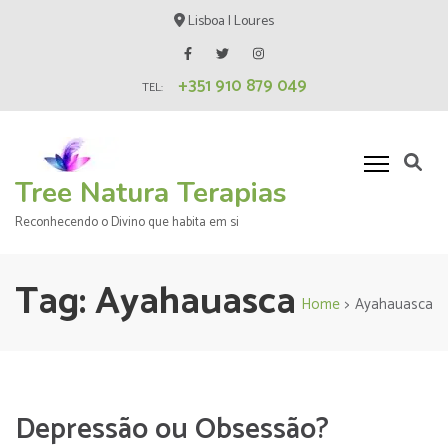
Skip
Lisboa | Loures
to
content
+351 910 879 049
(Press
TEL:
Enter)
Tree Natura Terapias
Reconhecendo o Divino que habita em si
Tag:
Ayahauasca
Home
>
Ayahauasca
Depressão ou Obsessão?