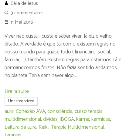
Célia de Jesus
3 commentaires
11 Mai 2016
Viver não custa… custa é saber viver. Já diz o velho
ditado. A verdade é que tal como existem regras no
nosso mundo para quase tudo ( financeiro, social,
familiar, …), também existem regras para estarmos cá e
permanecermos felizes. Não fazia sentido andarmos
no planeta Terra sem haver algo …
Lire la suite
Uncategorized
aura
,
Conexão AVA
,
consciência
,
curso terapia
multidimensional
,
dividas
,
iBOGA
,
karma
,
karmicas
,
Leitura de aura
,
Reiki
,
Terapia Multidimensional
,
terapias