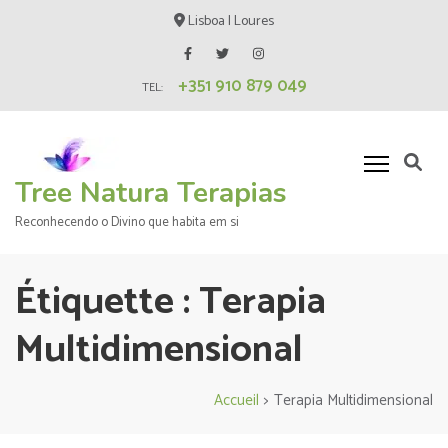
Aller
Lisboa | Loures
au
contenu
+351 910 879 049
(Pressez
TEL:
Entrée)
Tree Natura Terapias
Reconhecendo o Divino que habita em si
Étiquette :
Terapia
Multidimensional
Accueil
>
Terapia Multidimensional