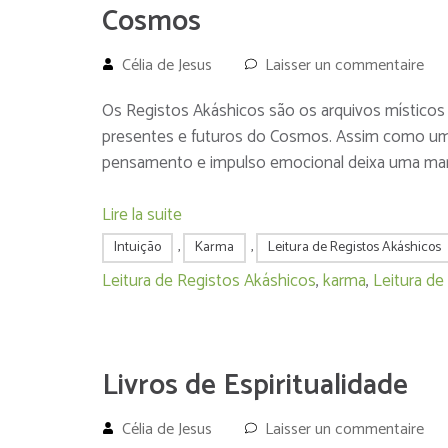
Cosmos
Célia de Jesus
Laisser un commentaire
Os Registos Akáshicos são os arquivos místico
presentes e futuros do Cosmos. Assim como um b
pensamento e impulso emocional deixa uma marc
Lire la suite
Intuição
,
Karma
,
Leitura de Registos Akáshicos
Leitura de Registos Akáshicos
,
karma
,
Leitura de
Livros de Espiritualidade
Célia de Jesus
Laisser un commentaire