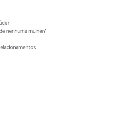
aúde?
 de nenhuma mulher?
relacionamentos