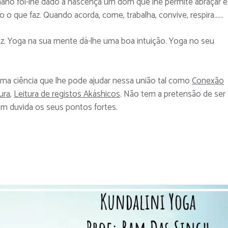
mano foi-lhe dado á nascença um dom que lhe permite abraçar 
 o que faz. Quando acorda, come, trabalha, convive, respira……
az. Yoga na sua mente dá-lhe uma boa intuição. Yoga no seu
ma ciência que lhe pode ajudar nessa união tal como
Conexão
ura
,
Leitura de registos Akáshicos
. Não tem a pretensão de ser
m duvida os seus pontos fortes.