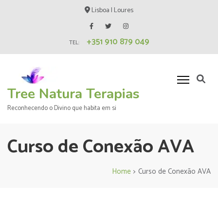
Skip
Lisboa | Loures
to
content
+351 910 879 049
(Press
TEL:
Enter)
Tree Natura Terapias
Reconhecendo o Divino que habita em si
Curso de Conexão AVA
Home
>
Curso de Conexão AVA